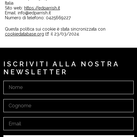
Italia
Sito web:
https://edparrish.it
Email:
info@edparrish.it
Numero di telefono: 0425669227
Questa politica sui cookie è stata sincronizzata con
cookiedatabase.org
il 23/03/2024.
ISCRIVITI ALLA NOSTRA
NEWSLETTER