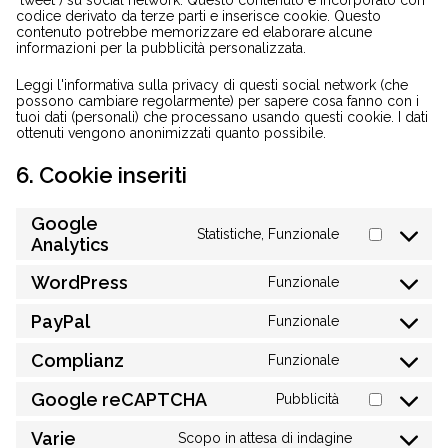
"tweet") su social network. Questo contenuto è incorporato con
codice derivato da terze parti e inserisce cookie. Questo
contenuto potrebbe memorizzare ed elaborare alcune
informazioni per la pubblicità personalizzata.
Leggi l'informativa sulla privacy di questi social network (che
possono cambiare regolarmente) per sapere cosa fanno con i
tuoi dati (personali) che processano usando questi cookie. I dati
ottenuti vengono anonimizzati quanto possibile.
6. Cookie inseriti
Google
Statistiche, Funzionale
Consent
Analytics
to
service
WordPress
Funzionale
google-
Consent
analytics
to
PayPal
Funzionale
service
Consent
wordpress
to
Complianz
Funzionale
service
Consent
paypal
to
Google reCAPTCHA
Pubblicità
service
Consent
complianz
to
Varie
Scopo in attesa di indagine
service
Consent