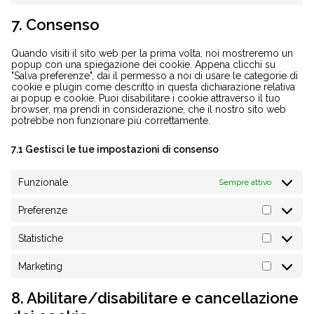
google-
to
recaptcha
service
7. Consenso
varie
Quando visiti il sito web per la prima volta, noi mostreremo un
popup con una spiegazione dei cookie. Appena clicchi su
"Salva preferenze", dai il permesso a noi di usare le categorie di
cookie e plugin come descritto in questa dichiarazione relativa
ai popup e cookie. Puoi disabilitare i cookie attraverso il tuo
browser, ma prendi in considerazione, che il nostro sito web
potrebbe non funzionare più correttamente.
7.1 Gestisci le tue impostazioni di consenso
Funzionale
Sempre attivo
Preferenze
Preferen
Statistiche
Statistich
Marketing
Marketin
8. Abilitare/disabilitare e cancellazione