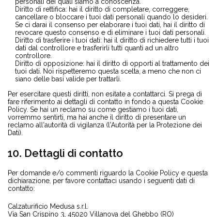
personali dei quali siamo a conoscenza.
Diritto di rettifica: hai il diritto di completare, correggere,
cancellare o bloccare i tuoi dati personali quando lo desideri.
Se ci darai il consenso per elaborare i tuoi dati, hai il diritto di
revocare questo consenso e di eliminare i tuoi dati personali.
Diritto di trasferire i tuoi dati: hai il diritto di richiedere tutti i tuoi
dati dal controllore e trasferirli tutti quanti ad un altro
controllore.
Diritto di opposizione: hai il diritto di opporti al trattamento dei
tuoi dati. Noi rispetteremo questa scelta, a meno che non ci
siano delle basi valide per trattarli.
Per esercitare questi diritti, non esitate a contattarci. Si prega di
fare riferimento ai dettagli di contatto in fondo a questa Cookie
Policy. Se hai un reclamo su come gestiamo i tuoi dati,
vorremmo sentirti, ma hai anche il diritto di presentare un
reclamo all'autorità di vigilanza (l'Autorità per la Protezione dei
Dati).
10. Dettagli di contatto
Per domande e/o commenti riguardo la Cookie Policy e questa
dichiarazione, per favore contattaci usando i seguenti dati di
contatto:
Calzaturificio Medusa s.r.l.
Via San Crispino 3, 45020 Villanova del Ghebbo (RO)